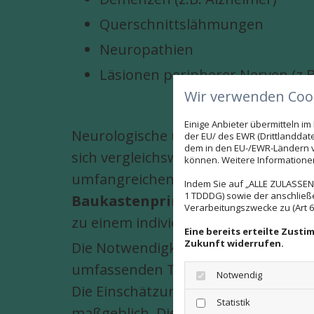
Querschnittslähmungen
Neuropathien
Läsionen peripherer Nerven (z.
Wir verwenden Cook
Einige Anbieter übermitteln 
Neurologische und geriatrische Erk
der EU/ des EWR (Drittlanddate
dem in den EU-/EWR-Ländern ve
sich vergleichsweise langsam und of
können. Weitere Informationen 
umfangreichen Symptomatik gerecht
Indem Sie auf „ALLE ZULASSEN"
1 TDDDG) sowie der anschließ
Baukastenprinzip
aus den versch
Verarbeitungszwecke zu (Art 6 A
zu einem individuellen, auf den Pa
Eine bereits erteilte Zust
Zukunft widerrufen.
Die Notwendigkeit, die
ergotherape
umfassenden Tätigkeit unter fachüb
Notwendig
Die Einschätzung erreichbarer Thera
Statistik
maßgeblich. Die
Zielsetzung
besteh