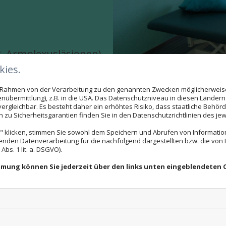
B. Armplexusläsionen)
ies.
im Rahmen von der Verarbeitung zu den genannten Zwecken möglicherwei
rankungen und Verletzungen weisen in der Rege
nübermittlung), z.B. in die USA. Das Datenschutzniveau in diesen Ländern 
rgleichbar. Es besteht daher ein erhöhtes Risiko, dass staatliche Behör
tmals nicht vollständig beheben lassen und zu
zu Sicherheitsgarantien finden Sie in den Datenschutzrichtlinien des jew
 zu werden, wählen die Therapeuten/innen in
 klicken, stimmen Sie sowohl dem Speichern und Abrufen von Information
enden Datenverarbeitung für die nachfolgend dargestellten bzw. die von
iedenen Behandlungskonzepten die
Therapieb
bs. 1 lit. a. DSGVO).
tienten abgestimmten
Behandlungsplan
.
immung können Sie jederzeit über den links unten eingeblendeten 
utische Behandlung
ständig erneut anzupass
ergreifender Sichtweise.
pieziele unter Berücksichtigung der spezifische
t darin, die größtmögliche
Selbständigkeit
u